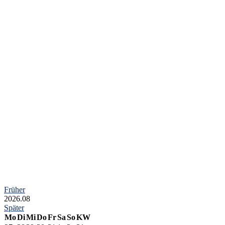
Früher
2026.08
Später
Mo
Di
Mi
Do
Fr
Sa
So
KW