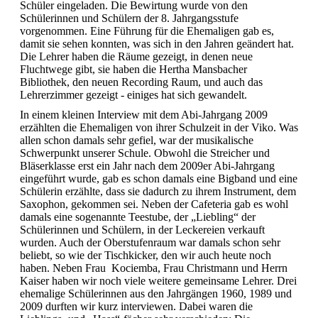
Schüler eingeladen. Die Bewirtung wurde von den
Schülerinnen und Schülern der 8. Jahrgangsstufe
vorgenommen. Eine Führung für die Ehemaligen gab es,
damit sie sehen konnten, was sich in den Jahren geändert hat.
Die Lehrer haben die Räume gezeigt, in denen neue
Fluchtwege gibt, sie haben die Hertha Mansbacher
Bibliothek, den neuen Recording Raum, und auch das
Lehrerzimmer gezeigt - einiges hat sich gewandelt.
In einem kleinen Interview mit dem Abi-Jahrgang 2009
erzählten die Ehemaligen von ihrer Schulzeit in der Viko. Was
allen schon damals sehr gefiel, war der musikalische
Schwerpunkt unserer Schule. Obwohl die Streicher und
Bläserklasse erst ein Jahr nach dem 2009er Abi-Jahrgang
eingeführt wurde, gab es schon damals eine Bigband und eine
Schülerin erzählte, dass sie dadurch zu ihrem Instrument, dem
Saxophon, gekommen sei. Neben der Cafeteria gab es wohl
damals eine sogenannte Teestube, der „Liebling“ der
Schülerinnen und Schülern, in der Leckereien verkauft
wurden. Auch der Oberstufenraum war damals schon sehr
beliebt, so wie der Tischkicker, den wir auch heute noch
haben. Neben Frau Kociemba, Frau Christmann und Herrn
Kaiser haben wir noch viele weitere gemeinsame Lehrer. Drei
ehemalige Schülerinnen aus den Jahrgängen 1960, 1989 und
2009 durften wir kurz interviewen. Dabei waren die