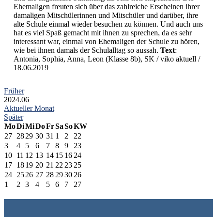
Ehemaligen freuten sich über das zahlreiche Erscheinen ihrer
damaligen Mitschülerinnen und Mitschüler und darüber, ihre
alte Schule einmal wieder besuchen zu können. Und auch uns
hat es viel Spaß gemacht mit ihnen zu sprechen, da es sehr
interessant war, einmal von Ehemaligen der Schule zu hören,
wie bei ihnen damals der Schulalltag so aussah.
Text
:
Antonia, Sophia, Anna, Leon (Klasse 8b), SK / viko aktuell /
18.06.2019
Früher
2024.06
Aktueller Monat
Später
Mo
Di
Mi
Do
Fr
Sa
So
KW
27
28
29
30
31
1
2
22
3
4
5
6
7
8
9
23
10
11
12
13
14
15
16
24
17
18
19
20
21
22
23
25
24
25
26
27
28
29
30
26
1
2
3
4
5
6
7
27