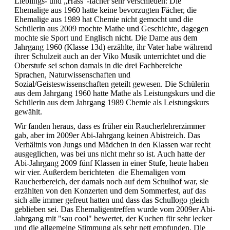
Lieblings- und „Hass“-fächer sehr verschieden: Die
Ehemalige aus 1960 hatte keine bevorzugten Fächer, die
Ehemalige aus 1989 hat Chemie nicht gemocht und die
Schülerin aus 2009 mochte Mathe und Geschichte, dagegen
mochte sie Sport und Englisch nicht. Die Dame aus dem
Jahrgang 1960 (Klasse 13d) erzählte, ihr Vater habe während
ihrer Schulzeit auch an der Viko Musik unterrichtet und die
Oberstufe sei schon damals in die drei Fachbereiche
Sprachen, Naturwissenschaften und
Sozial/Geisteswissenschaften geteilt gewesen. Die Schülerin
aus dem Jahrgang 1960 hatte Mathe als Leistungskurs und die
Schülerin aus dem Jahrgang 1989 Chemie als Leistungskurs
gewählt.
Wir fanden heraus, dass es früher ein Raucherlehrerzimmer
gab, aber im 2009er Abi-Jahrgang keinen Abistreich. Das
Verhältnis von Jungs und Mädchen in den Klassen war recht
ausgeglichen, was bei uns nicht mehr so ist. Auch hatte der
Abi-Jahrgang 2009 fünf Klassen in einer Stufe, heute haben
wir vier. Außerdem berichteten die Ehemaligen vom
Raucherbereich, der damals noch auf dem Schulhof war, sie
erzählten von den Konzerten und dem Sommerfest, auf das
sich alle immer gefreut hatten und dass das Schullogo gleich
geblieben sei. Das Ehemaligentreffen wurde vom 2009er Abi-
Jahrgang mit "sau cool" bewertet, der Kuchen für sehr lecker
und die allgemeine Stimmung als sehr nett empfunden. Die